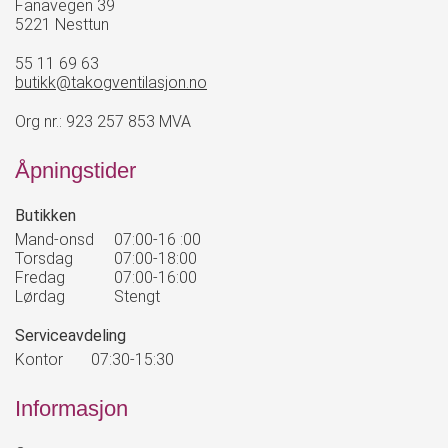
Fanavegen 39
5221 Nesttun
55 11 69 63
butikk@takogventilasjon.no
Org nr.: 923 257 853 MVA
Åpningstider
Butikken
Mand-onsd
07:00-16 :00
Torsdag
07:00-18:00
Fredag
07:00-16:00
Lørdag
Stengt
Serviceavdeling
Kontor
07:30-15:30
Informasjon