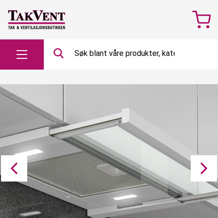
Søk
etter…