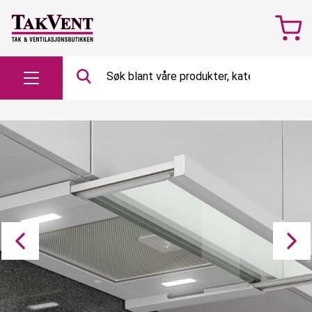
Søk
etter…