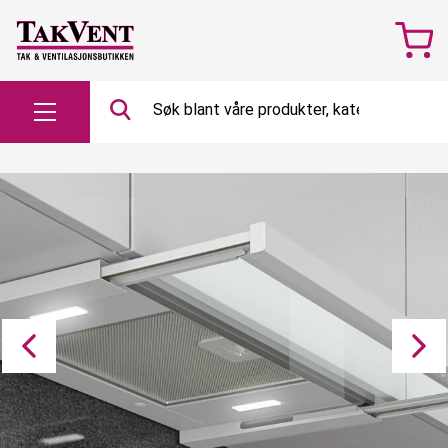
Søk
etter…