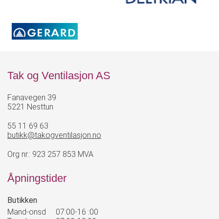
Tak og Ventilasjon AS
Fanavegen 39
5221 Nesttun
55 11 69 63
butikk@takogventilasjon.no
Org nr.: 923 257 853 MVA
Åpningstider
Butikken
Mand-onsd
07:00-16 :00