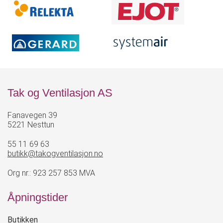
Tak og Ventilasjon AS
Fanavegen 39
5221 Nesttun
55 11 69 63
butikk@takogventilasjon.no
Org nr.: 923 257 853 MVA
Åpningstider
Butikken