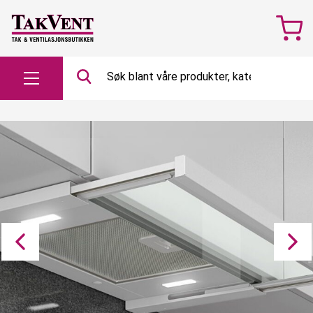
Søk
etter…